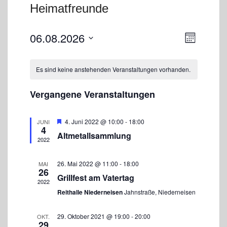
Heimatfreunde
A
V
06.08.2026
M
e
n
o
D
r
s
n
a
a
a
Es sind keine anstehenden Veranstaltungen vorhanden.
i
n
t
t
s
c
u
t
Vergangene Veranstaltungen
h
m
a
w
t
l
ä
e
t
E
4. Juni 2022 @ 10:00
-
18:00
JUNI
4
h
m
u
n
Altmetallsammlung
p
2022
n
l
-
f
g
e
o
N
A
h
n
26. Mai 2022 @ 11:00
-
18:00
MAI
a
n
l
26
.
Grillfest am Vatertag
e
s
v
2022
n
i
Reithalle Niederneisen
Jahnstraße, Niederneisen
i
c
g
h
29. Oktober 2021 @ 19:00
-
20:00
a
OKT.
t
29