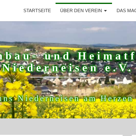
STARTSEITE
ÜBER DEN VEREIN
DAS MA
nbau- und Heimat
Niederneisen e.V.
uns Niederneisen am Herzen 