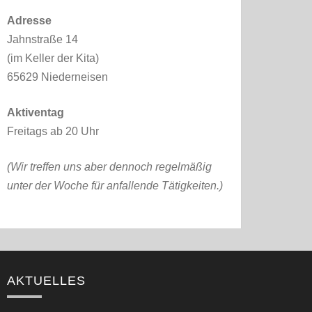
Adresse
Jahnstraße 14
(im Keller der Kita)
65629 Niederneisen
Aktiventag
Freitags ab 20 Uhr
(Wir treffen uns aber dennoch regelmäßig
unter der Woche für anfallende Tätigkeiten.)
AKTUELLES