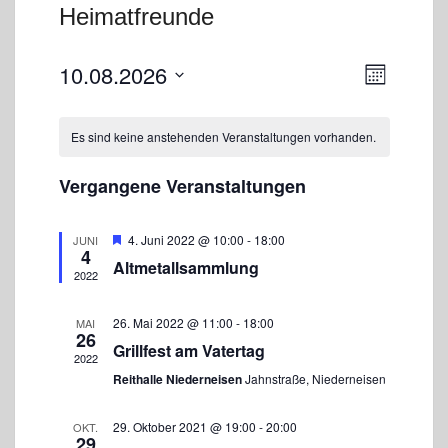
Heimatfreunde
A
V
10.08.2026
M
e
n
o
D
r
s
n
a
a
a
Es sind keine anstehenden Veranstaltungen vorhanden.
i
n
t
t
s
c
u
t
Vergangene Veranstaltungen
h
m
a
w
t
l
ä
e
t
E
4. Juni 2022 @ 10:00
-
18:00
JUNI
4
h
m
u
n
Altmetallsammlung
p
2022
n
l
-
f
g
e
o
N
A
h
n
26. Mai 2022 @ 11:00
-
18:00
MAI
a
n
l
26
.
Grillfest am Vatertag
e
s
v
2022
n
i
Reithalle Niederneisen
Jahnstraße, Niederneisen
i
c
g
h
29. Oktober 2021 @ 19:00
-
20:00
a
OKT.
t
29