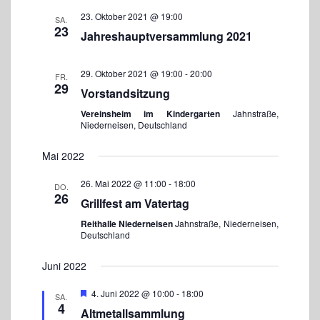
g
23. Oktober 2021 @ 19:00
a
SA.
23
t
Jahreshauptversammlung 2021
i
o
29. Oktober 2021 @ 19:00
-
20:00
n
FR.
29
Vorstandsitzung
Vereinsheim im Kindergarten
Jahnstraße,
Niederneisen, Deutschland
Mai 2022
26. Mai 2022 @ 11:00
-
18:00
DO.
26
Grillfest am Vatertag
Reithalle Niederneisen
Jahnstraße, Niederneisen,
Deutschland
Juni 2022
E
4. Juni 2022 @ 10:00
-
18:00
SA.
m
4
Altmetallsammlung
p