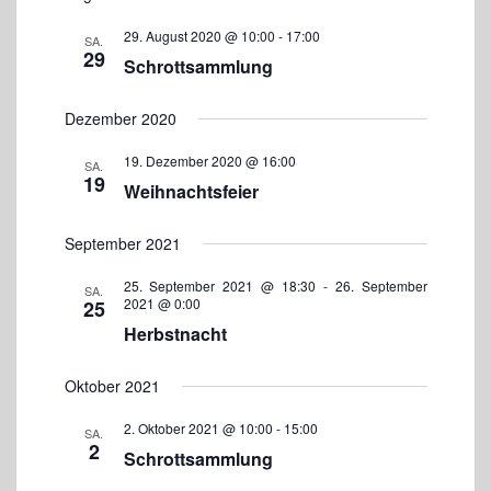
a
t
i
n
t
e
29. August 2020 @ 10:00
-
17:00
SA.
s
c
u
29
t
Schrottsammlung
h
m
a
w
t
l
Dezember 2020
ä
e
t
h
u
n
19. Dezember 2020 @ 16:00
SA.
n
l
-
19
g
Weihnachtsfeier
e
N
A
n
a
n
.
September 2021
s
v
i
i
25. September 2021 @ 18:30
-
26. September
SA.
c
2021 @ 0:00
25
g
h
Herbstnacht
a
t
e
t
n
Oktober 2021
i
-
o
N
2. Oktober 2021 @ 10:00
-
15:00
SA.
n
a
2
Schrottsammlung
v
i