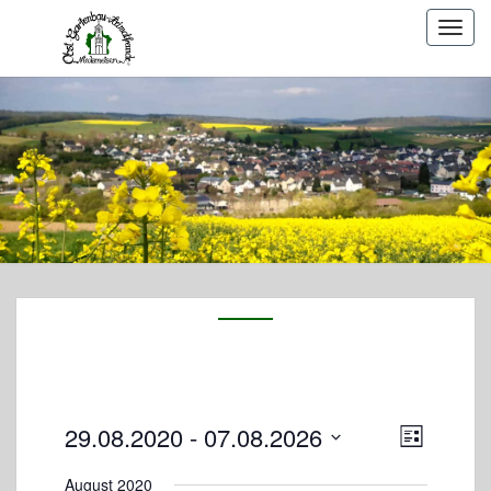
Togg
navig
A
V
29.08.2020
 - 
07.08.2026
L
e
n
i
D
r
s
August 2020
s
a