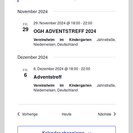
f
o
November 2024
h
l
e
29. November 2024 @ 18:00
-
22:00
FR.
n
29
OGH ADVENTSTREFF 2024
Vereinsheim im Kindergarten
Jahnstraße,
Niederneisen, Deutschland
Dezember 2024
6. Dezember 2024 @ 18:00
-
22:00
FR.
6
Adventstreff
Vereinsheim im Kindergarten
Jahnstraße,
Niederneisen, Deutschland
Veranstaltungen
Veranstaltun
Vorherige
Heute
Nächste
Kalender abonnieren