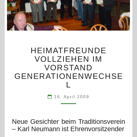
HEIMATFREUNDE
HEIMATFREUNDE
VOLLZIEHEN
IM
VOLLZIEHEN IM
VORSTAND
VORSTAND
GENERATIONENWECHS
GENERATIONENWECHSE
L
16. April 2009
Neue Gesichter beim Traditionsverein
– Karl Neumann ist Ehrenvorsitzender