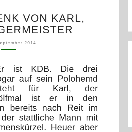
EIN
ENK VON KARL,
GESCHENK
VON
GERMEISTER
KARL,
DEM
September 2014
BÜRGERMEISTER
Er ist KDB. Die drei
ogar auf sein Polohemd
steht für Karl, der
wölfmal ist er in den
n bereits nach Reit im
 der stattliche Mann mit
enskürzel. Heuer aber