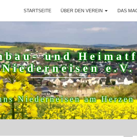
STARTSEITE
ÜBER DEN VEREIN
DAS MA
nbau- und Heimat
Niederneisen e.V.
uns Niederneisen am Herzen 