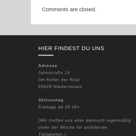
Comments are closed.
HIER FINDEST DU UNS
Adresse
Jahnstraße 14
(im Keller der Kita)
65629 Niederneisen
Aktiventag
Freitags ab 20 Uhr
(Wir treffen uns aber dennoch regelmäßig
unter der Woche für anfallende
Tätigkeiten.)