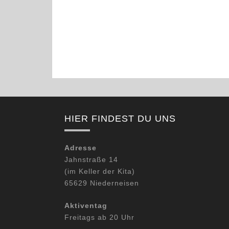
l
l
e
e
t
t
n
n
u
u
,
,
n
n
g
g
e
e
n
n
,
,
HIER FINDEST DU UNS
Adresse
Jahnstraße 14
(im Keller der Kita)
65629 Niederneisen
Aktiventag
Freitags ab 20 Uhr