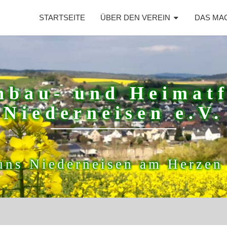
STARTSEITE
ÜBER DEN VEREIN
DAS MA
nbau- und Heimat
Niederneisen e.V.
uns Niederneisen am Herzen 