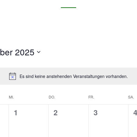
ber 2025
Es sind keine anstehenden Veranstaltungen vorhanden.
MI.
DO.
FR.
SA.
0
0
0
0
1
2
3
V
V
V
e
e
e
e