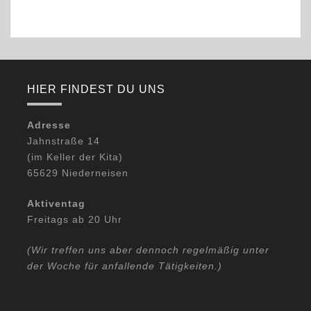
o
N
n
a
v
i
g
a
t
HIER FINDEST DU UNS
i
o
Adresse
n
Jahnstraße 14
(im Keller der Kita)
65629 Niederneisen
Aktiventag
Freitags ab 20 Uhr
(Wir treffen uns aber dennoch regelmäßig unter
der Woche für anfallende Tätigkeiten.)