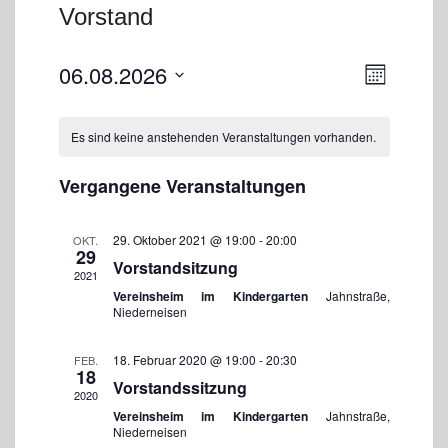
Vorstand
A
V
06.08.2026
M
e
n
o
D
r
s
n
a
a
a
Es sind keine anstehenden Veranstaltungen vorhanden.
i
n
t
t
s
c
u
t
Vergangene Veranstaltungen
h
m
a
w
t
l
ä
e
t
29. Oktober 2021 @ 19:00
-
20:00
OKT.
29
h
u
n
Vorstandsitzung
2021
n
l
-
g
Vereinsheim im Kindergarten
Jahnstraße,
e
N
Niederneisen
A
n
a
n
.
s
v
18. Februar 2020 @ 19:00
-
20:30
FEB.
i
18
i
Vorstandssitzung
c
2020
g
h
Vereinsheim im Kindergarten
Jahnstraße,
a
t
Niederneisen