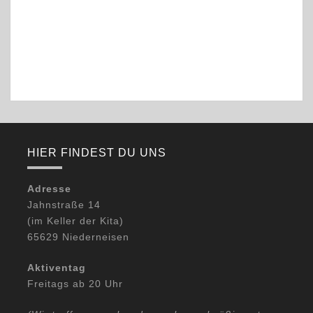
e
t
n
i
-
o
N
n
a
v
i
g
a
t
i
o
HIER FINDEST DU UNS
n
Adresse
Jahnstraße 14
(im Keller der Kita)
65629 Niederneisen
Aktiventag
Freitags ab 20 Uhr