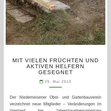
MIT
MIT VIELEN FRÜCHTEN UND
VIELEN
AKTIVEN HELFERN
FRÜCHTEN
GESEGNET
UND
AKTIVEN
25. Mai 2019
HELFERN
GESEGNET
Der Niederneisener Obst- und Gartenbauverein
verzeichnet neue Mitglieder – Veränderungen im
Vorstand bei Jahreshauptversammlung