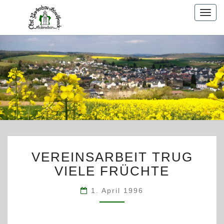
Togg
navig
VEREINSARBEIT
VEREINSARBEIT TRUG
TRUG
VIELE
VIELE FRÜCHTE
FRÜCHTE
1. April 1996