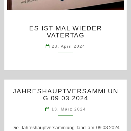
ES
ES IST MAL WIEDER
IST
VATERTAG
MAL
WIEDER
23. April 2024
VATERTAG
JAHRESHAUPTVERSA
JAHRESHAUPTVERSAMMLUN
09.03.2024
G 09.03.2024
13. März 2024
Die Jahreshauptversammlung fand am 09.03.2024