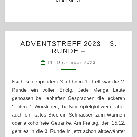
READ MORE
READ MORE
ADVENTSTREFF
ADVENTSTREFF 2023 – 3.
2023
RUNDE –
–
3.
11. Dezember 2023
RUNDE
–
Nach schleppendem Start beim 1. Treff war die 2.
Runde ein voller Erfolg. Jede Menge Leute
genossen bei lebhaften Gesprächen die leckeren
“Linterer” Würstchen, heißen Apfelglühwein, aber
auch ein kaltes Bier, ein Schnapserl zum Wärmen
oder alkoholfreie Getränke. Am Freitag, den 15.12.
geht es in die 3. Runde in jetzt schon altbewährter