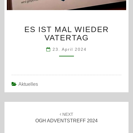
ES
ES IST MAL WIEDER
IST
MAL
VATERTAG
WIEDER
VATERTAG
23. April 2024
Aktuelles
Post
navigation
NEXT
OGH ADVENTSTREFF 2024