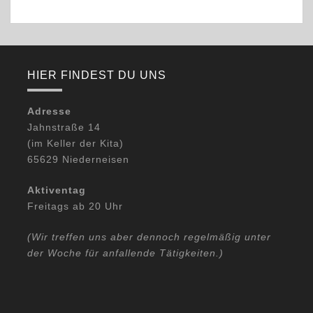
HIER FINDEST DU UNS
Adresse
Jahnstraße 14
(im Keller der Kita)
65629 Niederneisen
Aktiventag
Freitags ab 20 Uhr
(Wir treffen uns aber dennoch regelmäßig unter
der Woche für anfallende Tätigkeiten.)