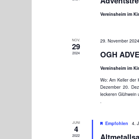
Adventstre
n
.
Vereinsheim im K
NOV.
29. November 2024
29
OGH ADVE
2024
Vereinsheim im K
Wo: Am Keller der 
Dezember 20. Deze
leckeren Glühwein 
.
JUNI
Empfohlen
4. 
4
Altmetall
2022