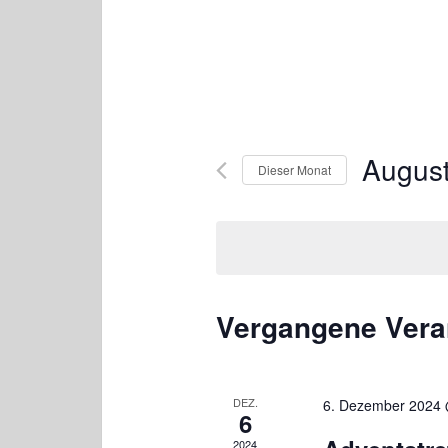
Augus
Dieser Monat
D
a
t
u
m
Vergangene Vera
w
ä
h
l
DEZ.
6. Dezember 2024 
6
e
2024