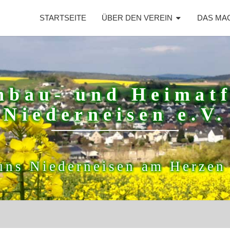
STARTSEITE
ÜBER DEN VEREIN
DAS MA
nbau- und Heimat
Niederneisen e.V.
uns Niederneisen am Herzen 